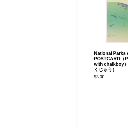
National Parks 
POSTCARD（P
with chalkbo
くじゅう）
$3.00