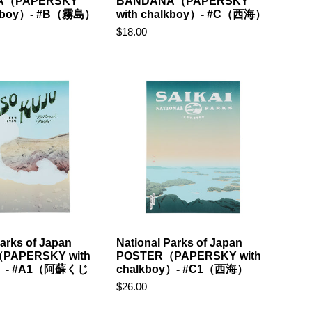
A（PAPERSKY
BANDANA（PAPERSKY
alkboy）- #B（霧島）
with chalkboy）- #C（西海）
$18.00
Parks of Japan
National Parks of Japan
PAPERSKY with
POSTER（PAPERSKY with
y）- #A1（阿蘇くじ
chalkboy）- #C1（西海）
$26.00