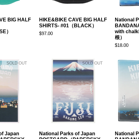
VE BIG HALF
HIKE&BIKE CAVE BIG HALF
National 
SHIRTS- #01（BLACK）
BANDAN
ISE）
with ch
$97.00
根）
$18.00
SOLD OUT
SOLD OUT
of Japan
National Parks of Japan
National 