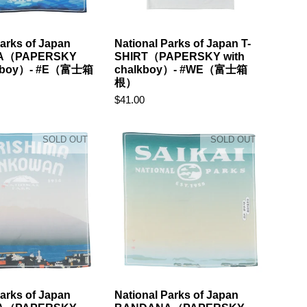
Parks of Japan
National Parks of Japan T-
A（PAPERSKY
SHIRT（PAPERSKY with
alkboy）- #E（富士箱
chalkboy）- #WE（富士箱
根）
$41.00
SOLD OUT
SOLD OUT
Parks of Japan
National Parks of Japan