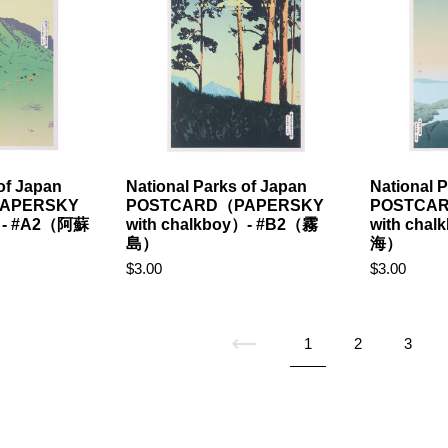
of Japan
National Parks of Japan
National 
APERSKY
POSTCARD（PAPERSKY
POSTCA
y）- #A2（阿蘇
with chalkboy）- #B2（霧
with cha
島）
海）
$3.00
$3.00
Previous
1
2
3