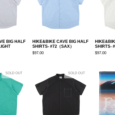
VE BIG HALF
HIKE&BIKE CAVE BIG HALF
HIKE&BIK
LIGHT
SHIRTS- #72（SAX）
SHIRTS-
$97.00
$97.00
SOLD OUT
SOLD OUT