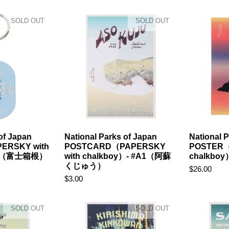
0,000円以上お買い上げでお使いいただけます。
SOLD OUT
SOLD OUT
of Japan
National Parks of Japan
National 
ERSKY with
POSTCARD（PAPERSKY
POSTER（
 #E（富士箱根）
with chalkboy）- #A1（阿蘇
chalkbo
くじゅう）
$26.00
$3.00
SOLD OUT
SOLD OUT