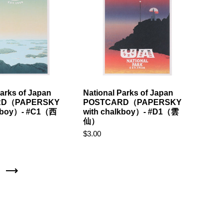
Parks of Japan
National Parks of Japan
RD（PAPERSKY
POSTCARD（PAPERSKY
lkboy）- #C1（西
with chalkboy）- #D1（雲
仙）
$3.00
Next