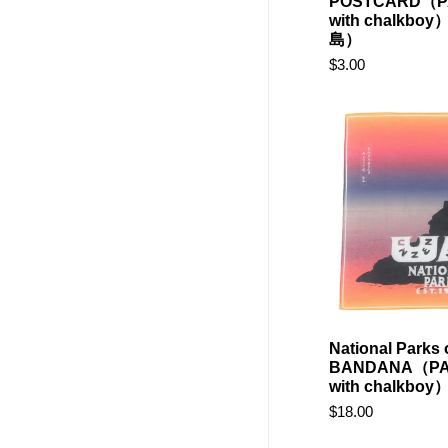
POSTCARD（P
with chalkboy
島）
$3.00
National Parks 
BANDANA（PA
with chalkbo
$18.00
メルマ