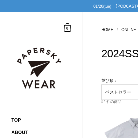
01/20(tue) |【
コンテンツへスキップ
shopping cart
0
HOME
/
ONLINE
2024SS
並び順：
54 件の商品
TOP
ABOUT