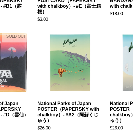
APERSKY
POSTCARD（PAPERSKY
BANDAN
）- #B1（霧
with chalkboy）- #E（富士箱
with ch
根）
$18.00
$3.00
SOLD OUT
of Japan
National Parks of Japan
National 
PERSKY
POSTER（PAPERSKY with
POSTER（
y）- #D（雲仙）
chalkboy）- #A2（阿蘇くじ
chalkbo
ゅう）
ゅう）
$26.00
$26.00
ガ会員登録して、 1,000円OFFクーポンGET！