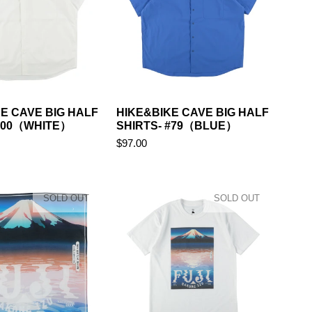
E CAVE BIG HALF
HIKE&BIKE CAVE BIG HALF
 #00（WHITE）
SHIRTS- #79（BLUE）
$97.00
SOLD OUT
SOLD OUT