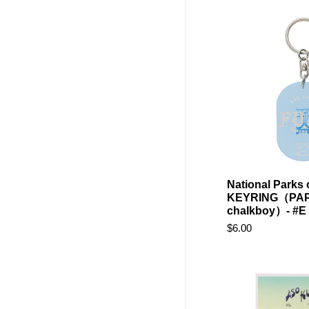
次回1
National Parks 
KEYRING（PAP
chalkboy）-
$6.00