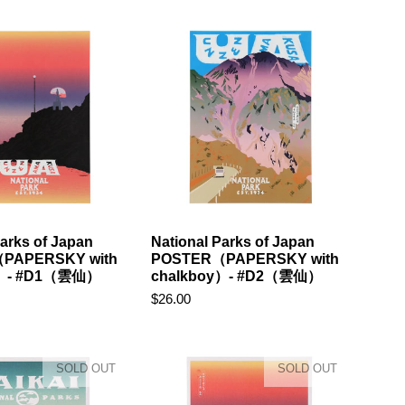
Parks of Japan
National Parks of Japan
PAPERSKY with
POSTER（PAPERSKY with
y）- #D1（雲仙）
chalkboy）- #D2（雲仙）
$26.00
SOLD OUT
SOLD OUT