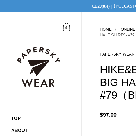
01/20(tue) |【
コンテンツへスキップ
shopping cart
0
HOME
/
ONLINE
HALF SHIRTS- #7
PAPERSKY WEAR
HIKE&
BIG HA
#79（
$97.00
TOP
ABOUT