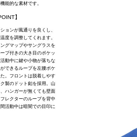
く機能的な素材です。
POINT】
ーションが風通りを良くし、
の温度を調整してくれます。
ミングマップやサングラスを
ループ付きの大き目のポケッ
、活動中に鍵や小物が落ちな
とができるループを左腰ポケ
した。フロントは脱着しやす
ック製のドット釦を採用。山
中、ハンガーが無くても壁面
リフレクターのループを背中
夜間活動中は暗闇での目印に
。
】