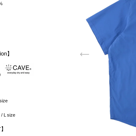
%
tion】
ガ会員登録して、 1,000円OFFクーポンGET！
0,000円以上お買い上げでお使いいただけます。
）
size
L size
T】