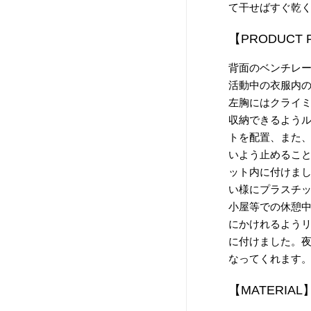
て干せばすぐ乾
【PRODUCT 
背面のベンチレ
活動中の衣服内
左胸にはクライ
収納できるよう
トを配置、また
いよう止めるこ
ット内に付けま
い様にプラスチ
小屋等での休憩
にかけれるよう
に付けました。
なってくれます
【MATERIAL