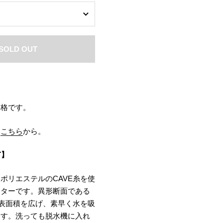
SOLD OUT
価格です。
は
こちら
から。
T】
ポリエステルのCAVE糸を使
イターです。異形断面である
の表面積を広げ、素早く水を吸
ます。洗っても脱水機に入れ