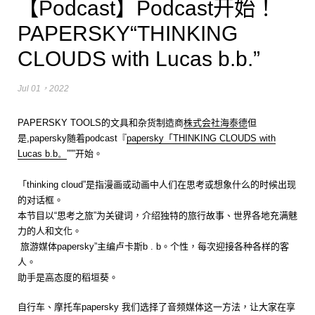
【Podcast】Podcast开始！
PAPERSKY“THINKING
CLOUDS with Lucas b.b.”
Jul 01，2022
PAPERSKY TOOLS的文具和杂货制造商
株式会社海泰德
但
是,
papersky
随着
podcast
『
papersky
「
THINKING CLOUDS with
Lucas b.b。
”””开始。
「
thinking cloud
”是指漫画或动画中人们在思考或想象什么的时候出现
的对话框。
本节目以“思考之旅”为关键词，介绍独特的旅行故事、世界各地充满魅
力的人和文化。
旅游媒体
papersky
”主编卢卡斯
b . b。
个性，每次迎接各种各样的客
人。
助手是高态度的稻垣葵。
自行车、摩托车
papersky
我们选择了音频媒体这一方法，让大家在享