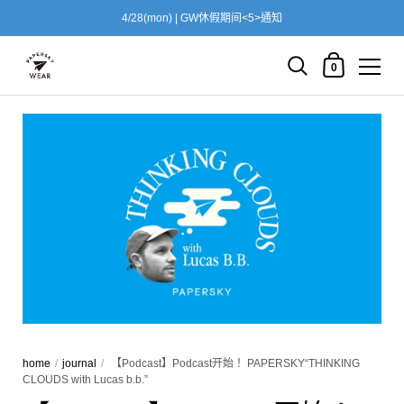
4/28(mon) | GW休假期间<5>通知
shopping cart
0
跳转到内容
home
/
journal
/
【Podcast】Podcast开始！ PAPERSKY“THINKING
CLOUDS with Lucas b.b.”