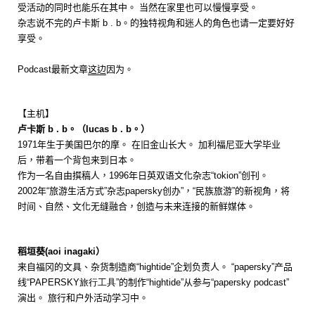
受活动的同时也能乐在其中。 当然在家里也可以慢慢享受。
杂志说不完的卢卡斯
b . b。
的独特视角和迷人的角色也请一定要好好
享受。
Podcast最新文章
这边
因为。
【主机】
卢卡斯
b . b。
（
lucas b . b。
）
1971年生于美国巴尔的摩。 在旧金山长大。 加利福尼亚大学毕业
后，带着一个背包来到日本。
作为一名自由撰稿人，
1996
年日英双语文化杂志“
tokion
”创刊。
2002
年“旅游生活方式”杂志
papersky
创办”，
“
民族旅游
”
的新视角，将
时间、自然、文化无缝融合，创造与未来连接的新鲜媒体。
稻垣葵(
aoi inagaki
）
来自福冈的文具、杂货制造商“
hightide
”企划负责人。 “
papersky
”产品
线“
PAPERSKY旅行工具
”的制作“
hightide
”从参与“
papersky podcast
”
演出。 旅行和户外活动学习中。